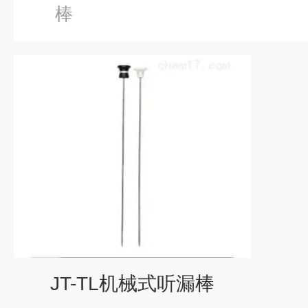
棒
JT-TL机械式听漏棒