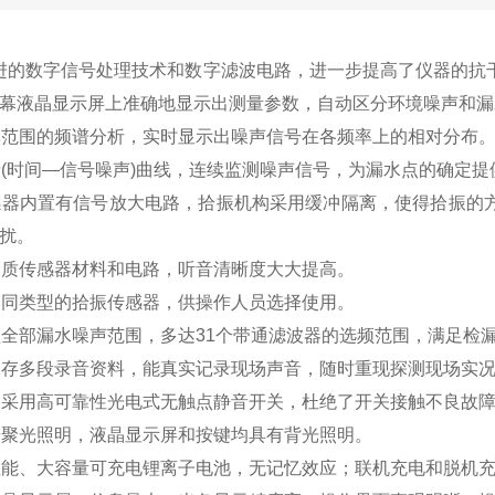
的数字信号处理技术和数字滤波电路，进一步提高了仪器的抗
幕液晶显示屏上准确地显示出测量参数，自动区分环境噪声和漏
范围的频谱分析，实时显示出噪声信号在各频率上的相对分布
(时间—信号噪声)曲线，连续监测噪声信号，为漏水点的确定提
器内置有信号放大电路，拾振机构采用缓冲隔离，使得拾振的
干扰。
质传感器材料和电路，听音清晰度大大提高。
同类型的拾振传感器，供操作人员选择使用。
全部漏水噪声范围，多达31个带通滤波器的选频范围，满足检漏
存多段录音资料，能真实记录现场声音，随时重现探测现场实
采用高可靠性光电式无触点静音开关，杜绝了开关接触不良故
聚光照明，液晶显示屏和按键均具有背光照明。
能、大容量可充电锂离子电池，无记忆效应；联机充电和脱机充