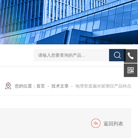
JTD-800G地下管线探测仪
JT－3000升级款智能数字式漏水检测
您的位置：
首页
-
技术文章
-
地埋管道漏水探测仪产品特点
返回列表