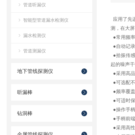
管道听漏仪
应用了先进
智能型管道漏水检测仪
测，在大屏
漏水检测仪
●常用频率
●自动记录
管道测漏仪
●拾振传感
起的噪声
地下管线探测仪
●采用高品
●可选配不
●频率覆盖
听漏棒
●可适时保
●操作手柄
钻洞棒
●手柄前端
●采用高性
金属管线探测仪