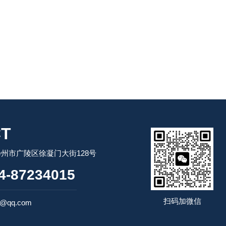
T
州市广陵区徐凝门大街128号
-87234015
扫码加微信
2@qq.com