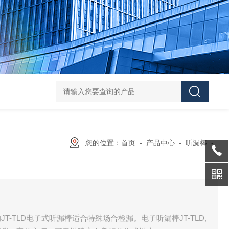
JTD-800G地下管线探测仪
JT－3000升级款智能数字式漏水检测
您的位置：
首页
-
产品中心
-
听漏棒
-
-TLD电子式听漏棒适合特殊场合检漏。电子听漏棒JT-TLD,