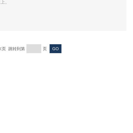
性上。
 末页 跳转到第
页