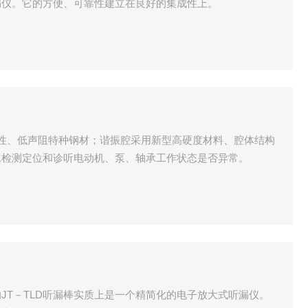
漏仪。它的方便、可靠性建立在良好的集成性上。
高韧性、低声阻特种钢材；谐振腔采用新型高硬度材料、腔体结构
水检测定位和诊听电动机、泵、轴承工作状态是否异常。
JT－TLD听漏棒实质上是一个精简化的电子放大式听漏仪。