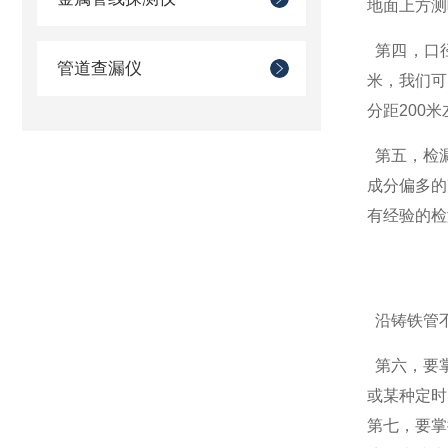
地面上方测
第四，口
管道查漏仪
米，我们可
分距200
第五，检漏
成分偏多的
有经验的检
沿铸铁管不
第六，要掌
或某种定时
第七，要掌