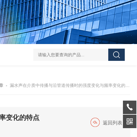
JTD-800G地下管线探测仪
JT－3000升级款智能数字式漏水检测
章
-
漏水声在介质中传播与沿管道传播时的强度变化与频率变化的特点
率变化的特点
返回列表