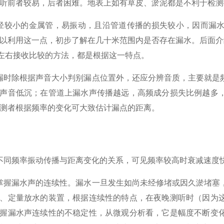
听前者较易，后者困难。地表上如有草皮、淤泥都是不利于检测
径较小的金属管，易振动，且沿管道传播的损失较小，因而漏水
以利用这一点，初步了解在几十米范围内是否存在漏水。后面介
米左右接收比较的方法，都是根据这一特点。
时除根据声音大小判别漏点位置外，还应分辨音质，主要就是
声音低沉；在管道上漏水声传播越远，高频成分损失比例越多
测者根据频率的变化可大致估计漏点的距离。
同频率振动传播与距离变化的关系，可见频率较高时衰减速度
握漏水声的连续性。漏水一旦发生如尚未经修堵或因久淤堵塞
、定量放水的装置，根据连续性的特点，在夜晚测听时（因为
握漏水声连续性的不稳定性，从微观分析看，它是幅度不断变