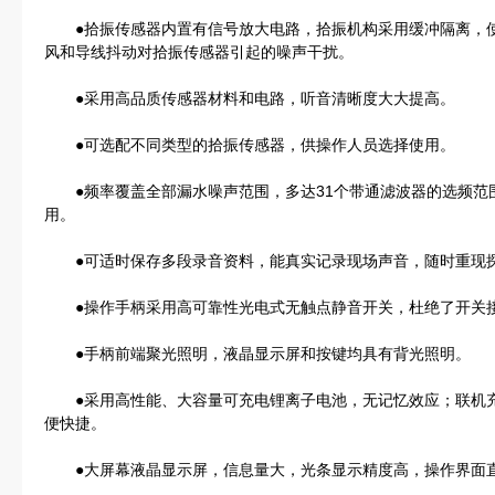
●拾振传感器内置有信号放大电路，拾振机构采用缓冲隔离，使
风和导线抖动对拾振传感器引起的噪声干扰。
●采用高品质传感器材料和电路，听音清晰度大大提高。
●可选配不同类型的拾振传感器，供操作人员选择使用。
●频率覆盖全部漏水噪声范围，多达31个带通滤波器的选频范围
用。
●可适时保存多段录音资料，能真实记录现场声音，随时重现
●操作手柄采用高可靠性光电式无触点静音开关，杜绝了开关
●手柄前端聚光照明，液晶显示屏和按键均具有背光照明。
●采用高性能、大容量可充电锂离子电池，无记忆效应；联机充
便快捷。
●大屏幕液晶显示屏，信息量大，光条显示精度高，操作界面直