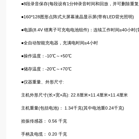
●8段录音保存(每段设有1分钟录音时间和回放，并可删除重复
●160*128图形点阵式大屏幕液晶显示屏(带有LED背光照明)
●电源(8.4V 锂离子可充电电池组件)：连续工作时间≥40小时(背
●全自动智能充电器，充满电时间≤4小时
●操作温度：-10℃～+50℃
●储存温度：-20℃～+70℃
●仪器重量、外形尺寸:
主机外形尺寸(长×宽×高): 22.8厘米×11.4厘米×11.4厘米
主机重量(包括电池)： 1.34千克(其中电池重0.24千克)
拾振传感器： 0.56 千克
手柄及电缆： 0.20 千克