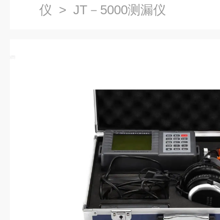
仪
> JT－5000测漏仪